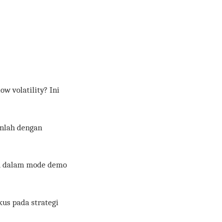
ow volatility? Ini
inlah dengan
mu dalam mode demo
us pada strategi