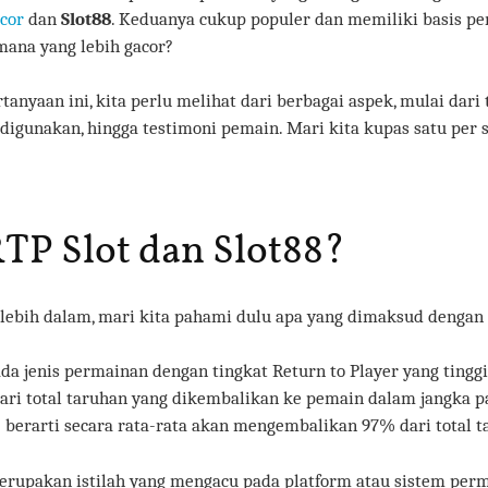
acor
dan
Slot88
. Keduanya cukup populer dan memiliki basis pe
ana yang lebih gacor?
nyaan ini, kita perlu melihat dari berbagai aspek, mulai dari t
digunakan, hingga testimoni pemain. Mari kita kupas satu per s
RTP Slot dan Slot88?
bih dalam, mari kita pahami dulu apa yang dimaksud dengan R
a jenis permainan dengan tingkat Return to Player yang tinggi
dari total taruhan yang dikembalikan ke pemain dalam jangka p
 berarti secara rata-rata akan mengembalikan 97% dari total 
rupakan istilah yang mengacu pada platform atau sistem perm