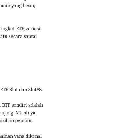
main yang besar,
ingkat RTP, variasi
atu secara santai
TP Slot dan Slot88.
. RTP sendiri adalah
anjang. Misalnya,
taruhan pemain.
ainan yang dikenal