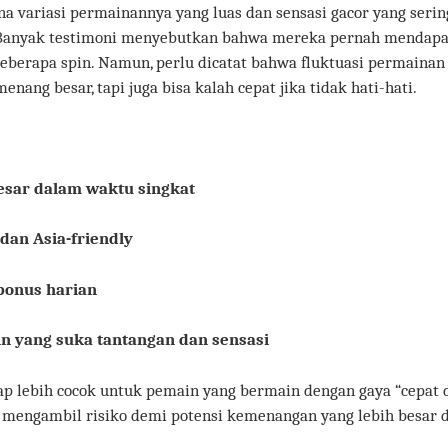
na variasi permainannya yang luas dan sensasi gacor yang serin
Banyak testimoni menyebutkan bahwa mereka pernah mendap
eberapa spin. Namun, perlu dicatat bahwa fluktuasi permainan 
 menang besar, tapi juga bisa kalah cepat jika tidak hati-hati.
sar dalam waktu singkat
 dan Asia-friendly
bonus harian
n yang suka tantangan dan sensasi
ap lebih cocok untuk pemain yang bermain dengan gaya “cepat da
 mengambil risiko demi potensi kemenangan yang lebih besar 