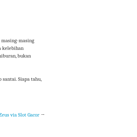
i masing-masing
a kelebihan
hiburan, bukan
 santai. Siapa tahu,
eus via Slot Gacor
→