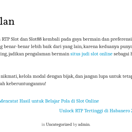
lan
 RTP Slot dan Slot88 kembali pada gaya bermain dan preferens
ng benar-benar lebih baik dari yang lain, karena keduanya puny
nting, jadikan pengalaman bermain
situs judi slot online
sebagai 
 nikmati, kelola modal dengan bijak, dan jangan lupa untuk tetap
alah keberuntunganmu!
Mencatat Hasil untuk Belajar Pola di Slot Online
Unlock RTP Tertinggi di Habanero Z
in
Uncategorized
by
admin
.