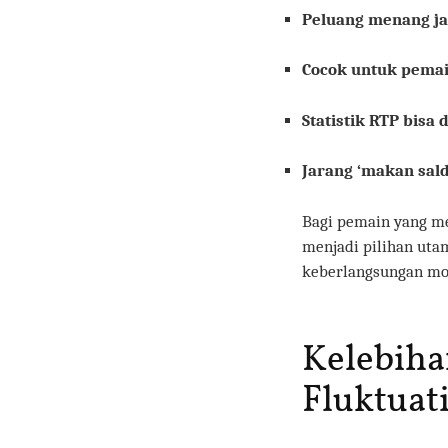
Peluang menang ja
Cocok untuk pemai
Statistik RTP bisa
Jarang ‘makan sald
Bagi pemain yang men
menjadi pilihan utam
keberlangsungan mo
Kelebiha
Fluktuati