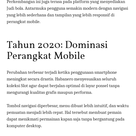
Perkembangan ini juga terasa pada platform yang menyediakan
Judi bola. Antarmuka pengguna semakin modern dengan navigasi
yang lebih sederhana dan tampilan yang lebih responsif di
perangkat mobile.
Tahun 2020: Dominasi
Perangkat Mobile
Perubahan terbesar terjadi ketika penggunaan smartphone
meningkat secara drastis. Habanero menyesuaikan seluruh
koleksi Slot agar dapat berjalan optimal di layar ponsel tanpa
mengurangi kualitas grafis maupun performa.
Tombol navigasi diperbesar, menu dibuat lebih intuitif, dan waktu
pemuatan menjadi lebih cepat. Hal tersebut membuat pemain
dapat menikmati permainan kapan saja tanpa bergantung pada
komputer desktop.