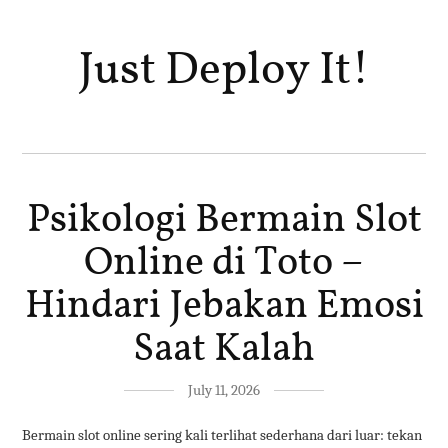
Just Deploy It!
Psikologi Bermain Slot
Online di Toto –
Hindari Jebakan Emosi
Saat Kalah
July 11, 2026
Bermain slot online sering kali terlihat sederhana dari luar: tekan