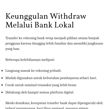
Keunggulan Withdraw
Melalui Bank Lokal
Transfer ke rekening bank tetap menjadi pilihan utama banyak
pengguna karena dianggap lebih familiar dan memiliki jangkauan
yang luas.
Beberapa kelebihannya meliputi:
Langsung masuk ke rekening pribadi.
Mudah digunakan untuk kebutuhan pembayaran sehari-hari.
Cocok untuk nominal transaksi yang lebih besar.
Didukung oleh hampir semua platform digital.
Meski demikian, kecepatan transfer bank dapat dipengaruhi oleh
jadwal maintenance, hari libur nasional, maupun sistem