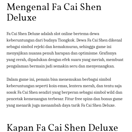
Mengenal Fa Cai Shen
Deluxe
Fa Cai Shen Deluxe adalah slot online bertema dewa
keberuntungan dari budaya Tiongkok. Dewa Fa Cai Shen dikenal
sebagai simbol rejeki dan kemakmuran, sehingga game ini
menyajikan nuansa penuh harapan dan optimisme. Grafisnya
yang cerah, dipadukan dengan efek suara yang meriah, membuat
pengalaman bermain jadi semakin seru dan menyenangkan.
Dalam game ini, pemain bisa menemukan berbagai simbol
keberuntungan seperti koin emas, lentera merah, dan tentu saja
sosok Fa Cai Shen sendiri yang berperan sebagai simbol wild dan
pencetak kemenangan terbesar. Fitur free spins dan bonus game
yang menarik juga menambah daya tarik Fa Cai Shen Deluxe.
Kapan Fa Cai Shen Deluxe