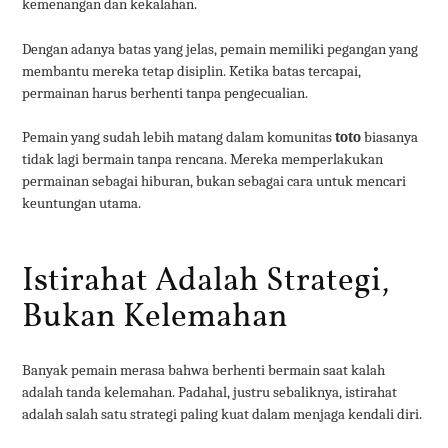
kemenangan dan kekalahan.
Dengan adanya batas yang jelas, pemain memiliki pegangan yang
membantu mereka tetap disiplin. Ketika batas tercapai,
permainan harus berhenti tanpa pengecualian.
Pemain yang sudah lebih matang dalam komunitas
toto
biasanya
tidak lagi bermain tanpa rencana. Mereka memperlakukan
permainan sebagai hiburan, bukan sebagai cara untuk mencari
keuntungan utama.
Istirahat Adalah Strategi,
Bukan Kelemahan
Banyak pemain merasa bahwa berhenti bermain saat kalah
adalah tanda kelemahan. Padahal, justru sebaliknya, istirahat
adalah salah satu strategi paling kuat dalam menjaga kendali diri.