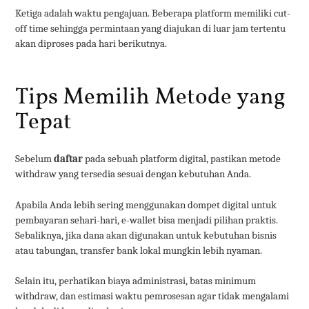
Ketiga adalah waktu pengajuan. Beberapa platform memiliki cut-
off time sehingga permintaan yang diajukan di luar jam tertentu
akan diproses pada hari berikutnya.
Tips Memilih Metode yang
Tepat
Sebelum
daftar
pada sebuah platform digital, pastikan metode
withdraw yang tersedia sesuai dengan kebutuhan Anda.
Apabila Anda lebih sering menggunakan dompet digital untuk
pembayaran sehari-hari, e-wallet bisa menjadi pilihan praktis.
Sebaliknya, jika dana akan digunakan untuk kebutuhan bisnis
atau tabungan, transfer bank lokal mungkin lebih nyaman.
Selain itu, perhatikan biaya administrasi, batas minimum
withdraw, dan estimasi waktu pemrosesan agar tidak mengalami