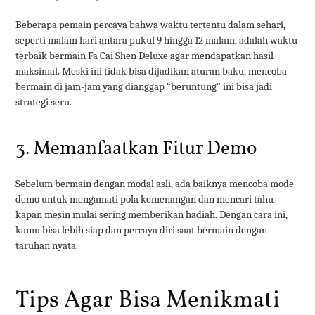
Beberapa pemain percaya bahwa waktu tertentu dalam sehari,
seperti malam hari antara pukul 9 hingga 12 malam, adalah waktu
terbaik bermain Fa Cai Shen Deluxe agar mendapatkan hasil
maksimal. Meski ini tidak bisa dijadikan aturan baku, mencoba
bermain di jam-jam yang dianggap “beruntung” ini bisa jadi
strategi seru.
3. Memanfaatkan Fitur Demo
Sebelum bermain dengan modal asli, ada baiknya mencoba mode
demo untuk mengamati pola kemenangan dan mencari tahu
kapan mesin mulai sering memberikan hadiah. Dengan cara ini,
kamu bisa lebih siap dan percaya diri saat bermain dengan
taruhan nyata.
Tips Agar Bisa Menikmati