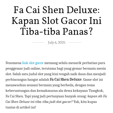
Fa Cai Shen Deluxe:
Kapan Slot Gacor Ini
Tiba‑tiba Panas?
July 6, 2025
Fenomena
link slot gacor
memang selalu menarik perhatian para
penggemar judi online, terutama bagi yang gemar bermain mesin
slot. Salah satu judul slot yang kini tengah naik daun dan menjadi
perbincangan hangat adalah
Fa Cai Shen Deluxe
. Game slot ini
menawarkan sensasi bermain yang berbeda, dengan tema
keberuntungan dan kemakmuran ala dewa kekayaan Tiongkok,
Fa Cai Shen. Tapi yang jadi pertanyaan banyak orang:
kapan sih Fa
Cai Shen Deluxe ini tiba-tiba jadi slot gacor?
Yuk, kita kupas
tuntas di artikel ini!