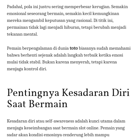
Padahal, pola ini justru sering memperbesar kerugian. Semakin
emosional seseorang bermain, semakin kecil kemungkinan
mereka mengambil keputusan yang rasional. Di titik ini,
permainan tidak lagi menjadi hiburan, tetapi berubah menjadi
tekanan mental.
Pemain berpengalaman di dunia
toto
biasanya sudah memahami
bahwa berhenti sejenak adalah langkah terbaik ketika emosi
mulai tidak stabil. Bukan karena menyerah, tetapi karena
menjaga kontrol diri.
Pentingnya Kesadaran Diri
Saat Bermain
Kesadaran diri atau self-awareness adalah kunci utama dalam
menjaga keseimbangan saat bermain slot online. Pemain yang
sadar akan kondisi emosinya cenderung lebih mampu