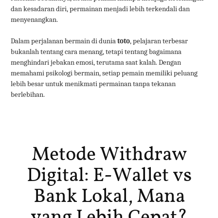
dan kesadaran diri, permainan menjadi lebih terkendali dan
menyenangkan.
Dalam perjalanan bermain di dunia
toto
, pelajaran terbesar
bukanlah tentang cara menang, tetapi tentang bagaimana
menghindari jebakan emosi, terutama saat kalah. Dengan
memahami psikologi bermain, setiap pemain memiliki peluang
lebih besar untuk menikmati permainan tanpa tekanan
berlebihan.
Metode Withdraw
Digital: E-Wallet vs
Bank Lokal, Mana
yang Lebih Cepat?