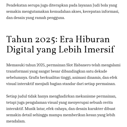
Pendekatan serupa juga diterapkan pada layanan Judi bola yang
semakin mengutamakan kemudahan akses, kecepatan informasi,
dan desain yang ramah pengguna.
Tahun 2025: Era Hiburan
Digital yang Lebih Imersif
Memasuki tahun 2025, permainan Slot Habanero telah mengalami
transformasi yang sangat besar dibandingkan satu dekade
sebelumnya. Grafis berkualitas tinggi, animasi dinamis, dan efek
visual interaktif menjadi bagian standar dari setiap permainan.
Setiap judul tidak hanya menghadirkan mekanisme permainan,
tetapi juga pengalaman visual yang menyerupai sebuah cerita
interaktif. Musik latar, efek cahaya, dan desain karakter dibuat
semakin detail sehingga mampu memberikan kesan yang lebih
mendalam.