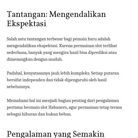
Tantangan: Mengendalikan
Ekspektasi
Salah satu tantangan terbesar bagi pemain baru adalah
mengendalikan ekspektasi. Karena permainan slot terlihat
sederhana, banyak yang mengira hasil bisa diprediksi atau
dimenangkan dengan mudah.
Padahal, kenyataannya jauh lebih kompleks. Setiap putaran
bersifat independen dan tidak dipengaruhi oleh hasil
sebelumnya.
Memahami hal ini menjadi bagian penting dari pengalaman
pertama bermain slot Habanero, agar permainan tetap terasa
sebagai hiburan dan bukan beban.
Pengalaman yang Semakin