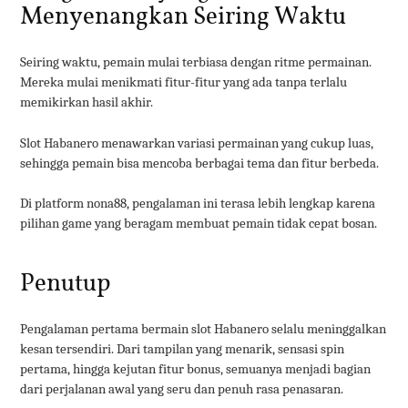
Menyenangkan Seiring Waktu
Seiring waktu, pemain mulai terbiasa dengan ritme permainan.
Mereka mulai menikmati fitur-fitur yang ada tanpa terlalu
memikirkan hasil akhir.
Slot Habanero menawarkan variasi permainan yang cukup luas,
sehingga pemain bisa mencoba berbagai tema dan fitur berbeda.
Di platform
nona88
, pengalaman ini terasa lebih lengkap karena
pilihan game yang beragam membuat pemain tidak cepat bosan.
Penutup
Pengalaman pertama bermain slot Habanero selalu meninggalkan
kesan tersendiri. Dari tampilan yang menarik, sensasi spin
pertama, hingga kejutan fitur bonus, semuanya menjadi bagian
dari perjalanan awal yang seru dan penuh rasa penasaran.