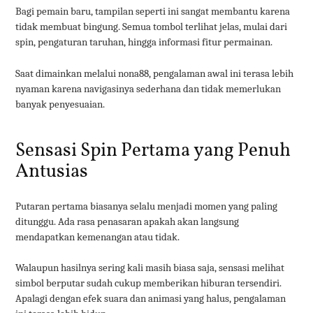
Bagi pemain baru, tampilan seperti ini sangat membantu karena
tidak membuat bingung. Semua tombol terlihat jelas, mulai dari
spin, pengaturan taruhan, hingga informasi fitur permainan.
Saat dimainkan melalui
nona88
, pengalaman awal ini terasa lebih
nyaman karena navigasinya sederhana dan tidak memerlukan
banyak penyesuaian.
Sensasi Spin Pertama yang Penuh
Antusias
Putaran pertama biasanya selalu menjadi momen yang paling
ditunggu. Ada rasa penasaran apakah akan langsung
mendapatkan kemenangan atau tidak.
Walaupun hasilnya sering kali masih biasa saja, sensasi melihat
simbol berputar sudah cukup memberikan hiburan tersendiri.
Apalagi dengan efek suara dan animasi yang halus, pengalaman