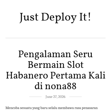
Just Deploy It!
Pengalaman Seru
Bermain Slot
Habanero Pertama Kali
di nona88
June 27, 2026
Mencoba sesuatu yang baru selalu membawa rasa penasaran