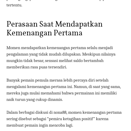
tertentu.
Perasaan Saat Mendapatkan
Kemenangan Pertama
Momen mendapatkan kemenangan pertama selalu menjadi
pengalaman yang tidak mudah dilupakan. Meskipun nilainya
mungkin tidak besar, sensasi melihat saldo bertambah
memberikan rasa puas tersendiri.
Banyak pemain pemula merasa lebih percaya diri setelah
mengalami kemenangan pertama ini. Namun, di saat yang sama,
mereka juga mulai memahami bahwa permainan ini memiliki
naik turun yang cukup dinamis.
Dalam berbagai diskusi di
nona88
, momen kemenangan pertama
sering disebut sebagai “pemicu ketagihan positif” karena
membuat pemain ingin mencoba lagi.