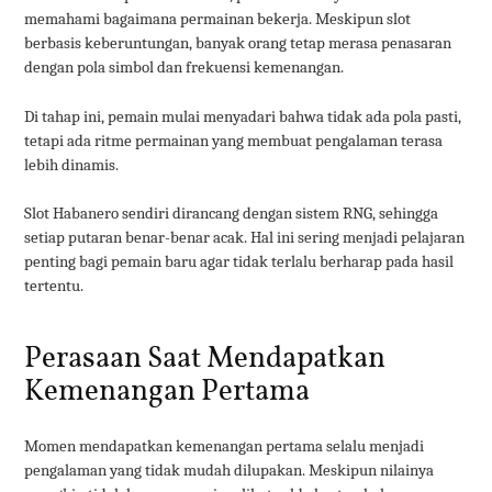
memahami bagaimana permainan bekerja. Meskipun slot
berbasis keberuntungan, banyak orang tetap merasa penasaran
dengan pola simbol dan frekuensi kemenangan.
Di tahap ini, pemain mulai menyadari bahwa tidak ada pola pasti,
tetapi ada ritme permainan yang membuat pengalaman terasa
lebih dinamis.
Slot Habanero sendiri dirancang dengan sistem RNG, sehingga
setiap putaran benar-benar acak. Hal ini sering menjadi pelajaran
penting bagi pemain baru agar tidak terlalu berharap pada hasil
tertentu.
Perasaan Saat Mendapatkan
Kemenangan Pertama
Momen mendapatkan kemenangan pertama selalu menjadi
pengalaman yang tidak mudah dilupakan. Meskipun nilainya