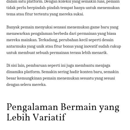
dalam satu platform. Dengan koleksi yang semakin luas, pemain
tidak perlu berpindah-pindah tempat hanya untuk menemukan
tema atau fitur tertentu yang mereka sukai.
Banyak pemain menyukai sensasi menemukan game baru yang
menawarkan pengalaman berbeda dari permainan yang biasa
mereka mainkan. Terkadang, perubahan kecil seperti desain
antarmuka yang unik atau fitur bonus yang inovatif sudah cukup
untuk membuat sebuah permainan terasa lebih menarik.
Di sisi lain, pembaruan seperti ini juga membantu menjaga
dinamika platform. Semakin sering hadir konten baru, semakin
besar kemungkinan pemain menemukan sesuatu yang sesuai
dengan selera mereka.
Pengalaman Bermain yang
Lebih Variatif