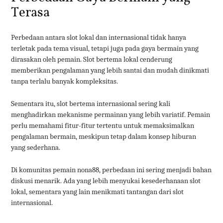
Terasa
Perbedaan antara slot lokal dan internasional tidak hanya
terletak pada tema visual, tetapi juga pada gaya bermain yang
dirasakan oleh pemain. Slot bertema lokal cenderung
memberikan pengalaman yang lebih santai dan mudah dinikmati
tanpa terlalu banyak kompleksitas.
Sementara itu, slot bertema internasional sering kali
menghadirkan mekanisme permainan yang lebih variatif. Pemain
perlu memahami fitur-fitur tertentu untuk memaksimalkan
pengalaman bermain, meskipun tetap dalam konsep hiburan
yang sederhana.
Di komunitas pemain nona88, perbedaan ini sering menjadi bahan
diskusi menarik. Ada yang lebih menyukai kesederhanaan slot
lokal, sementara yang lain menikmati tantangan dari slot
internasional.