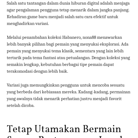
Salah satu tantangan dalam dunia hiburan digital adalah menjaga
agar pengalaman pengguna tetap menarik dalam jangka panjang.
Kehadiran game baru menjadi salah satu cara efektif untuk
menghadirkan variasi.
Melalui penambahan koleksi Habanero, nona88 menawarkan
lebih banyak pilihan bagi pemain yang menyukai eksplorasi. Ada
pemain yang menyukai tema klasik, sementara yang lain lebih
tertarik pada tema fantasi atau petualangan. Dengan koleksi yang
semakin lengkap, kebutuhan berbagai tipe pemain dapat
terakomodasi dengan lebih baik.
Variasi juga memungkinkan pengguna untuk mencoba sesuatu
yang berbeda dari kebiasaan mereka. Kadang-kadang, permainan
yang awalnya tidak menarik perhatian justru menjadi favorit
setelah dicoba.
Tetap Utamakan Bermain