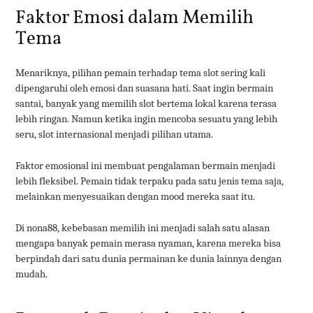
Faktor Emosi dalam Memilih
Tema
Menariknya, pilihan pemain terhadap tema slot sering kali
dipengaruhi oleh emosi dan suasana hati. Saat ingin bermain
santai, banyak yang memilih slot bertema lokal karena terasa
lebih ringan. Namun ketika ingin mencoba sesuatu yang lebih
seru, slot internasional menjadi pilihan utama.
Faktor emosional ini membuat pengalaman bermain menjadi
lebih fleksibel. Pemain tidak terpaku pada satu jenis tema saja,
melainkan menyesuaikan dengan mood mereka saat itu.
Di nona88, kebebasan memilih ini menjadi salah satu alasan
mengapa banyak pemain merasa nyaman, karena mereka bisa
berpindah dari satu dunia permainan ke dunia lainnya dengan
mudah.