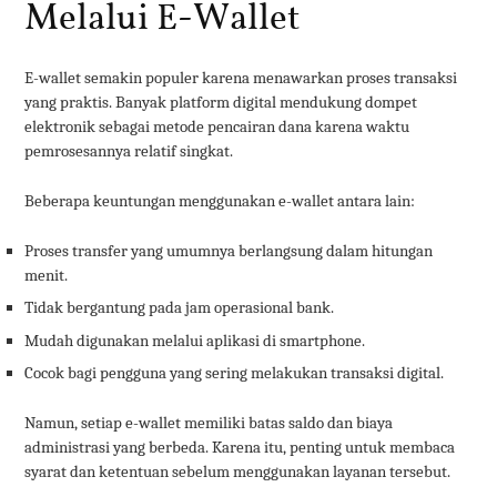
Melalui E-Wallet
E-wallet semakin populer karena menawarkan proses transaksi
yang praktis. Banyak platform digital mendukung dompet
elektronik sebagai metode pencairan dana karena waktu
pemrosesannya relatif singkat.
Beberapa keuntungan menggunakan e-wallet antara lain:
Proses transfer yang umumnya berlangsung dalam hitungan
menit.
Tidak bergantung pada jam operasional bank.
Mudah digunakan melalui aplikasi di smartphone.
Cocok bagi pengguna yang sering melakukan transaksi digital.
Namun, setiap e-wallet memiliki batas saldo dan biaya
administrasi yang berbeda. Karena itu, penting untuk membaca
syarat dan ketentuan sebelum menggunakan layanan tersebut.