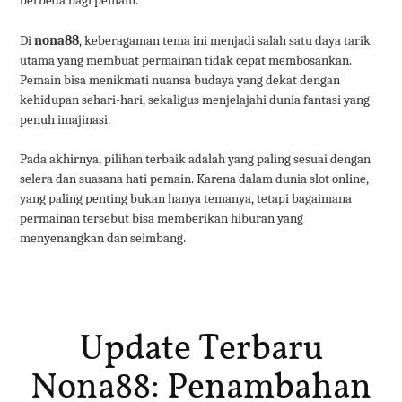
Di
nona88
, keberagaman tema ini menjadi salah satu daya tarik
utama yang membuat permainan tidak cepat membosankan.
Pemain bisa menikmati nuansa budaya yang dekat dengan
kehidupan sehari-hari, sekaligus menjelajahi dunia fantasi yang
penuh imajinasi.
Pada akhirnya, pilihan terbaik adalah yang paling sesuai dengan
selera dan suasana hati pemain. Karena dalam dunia slot online,
yang paling penting bukan hanya temanya, tetapi bagaimana
permainan tersebut bisa memberikan hiburan yang
menyenangkan dan seimbang.
Update Terbaru
Nona88: Penambahan