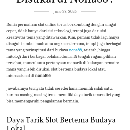
June 27, 2026
Dunia permainan slot online terus berkembang dengan sangat
cepat, tidak hanya dari sisi teknologi, tetapi juga dari sisi
kreativitas tema yang ditawarkan. Kini, pemain tidak lagi hanya
disuguhi simbol buah atau angka sederhana, tetapi juga berbagai
tema yang terinspirasi dari budaya
nona88
, sejarah, hingga
mitologi dari berbagai belahan dunia. Di tengah ragam pilihan
tersebut, muncul satu pertanyaan menarik di kalangan pemain:
mana yang lebih disukai, slot bertema budaya lokal atau
internasional di
nona88
?
Jawabannya ternyata tidak sesederhana memilih salah satu,
karena masing-masing tema memiliki daya tarik tersendiri yang
bisa memengaruhi pengalaman bermain.
Daya Tarik Slot Bertema Budaya
Lokal