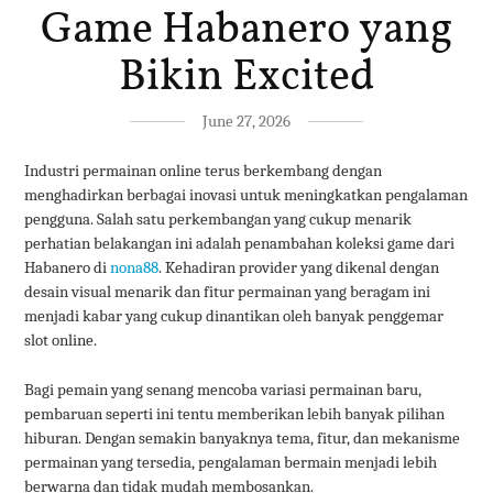
Game Habanero yang
Bikin Excited
June 27, 2026
Industri permainan online terus berkembang dengan
menghadirkan berbagai inovasi untuk meningkatkan pengalaman
pengguna. Salah satu perkembangan yang cukup menarik
perhatian belakangan ini adalah penambahan koleksi game dari
Habanero di
nona88
. Kehadiran provider yang dikenal dengan
desain visual menarik dan fitur permainan yang beragam ini
menjadi kabar yang cukup dinantikan oleh banyak penggemar
slot online.
Bagi pemain yang senang mencoba variasi permainan baru,
pembaruan seperti ini tentu memberikan lebih banyak pilihan
hiburan. Dengan semakin banyaknya tema, fitur, dan mekanisme
permainan yang tersedia, pengalaman bermain menjadi lebih
berwarna dan tidak mudah membosankan.