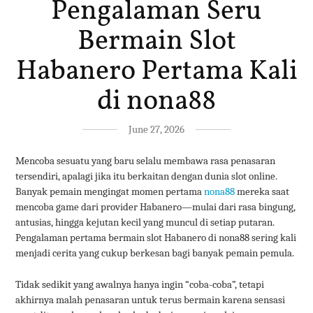
Pengalaman Seru
Bermain Slot
Habanero Pertama Kali
di nona88
June 27, 2026
Mencoba sesuatu yang baru selalu membawa rasa penasaran
tersendiri, apalagi jika itu berkaitan dengan dunia slot online.
Banyak pemain mengingat momen pertama
nona88
mereka saat
mencoba game dari provider Habanero—mulai dari rasa bingung,
antusias, hingga kejutan kecil yang muncul di setiap putaran.
Pengalaman pertama bermain slot Habanero di
nona88
sering kali
menjadi cerita yang cukup berkesan bagi banyak pemain pemula.
Tidak sedikit yang awalnya hanya ingin “coba-coba”, tetapi
akhirnya malah penasaran untuk terus bermain karena sensasi