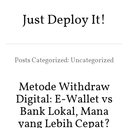
Just Deploy It!
Posts Categorized:
Uncategorized
Metode Withdraw
Digital: E-Wallet vs
Bank Lokal, Mana
yang Lebih Cepat?