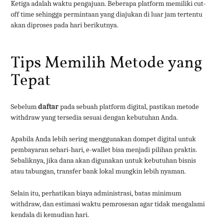
Ketiga adalah waktu pengajuan. Beberapa platform memiliki cut-
off time sehingga permintaan yang diajukan di luar jam tertentu
akan diproses pada hari berikutnya.
Tips Memilih Metode yang
Tepat
Sebelum
daftar
pada sebuah platform digital, pastikan metode
withdraw yang tersedia sesuai dengan kebutuhan Anda.
Apabila Anda lebih sering menggunakan dompet digital untuk
pembayaran sehari-hari, e-wallet bisa menjadi pilihan praktis.
Sebaliknya, jika dana akan digunakan untuk kebutuhan bisnis
atau tabungan, transfer bank lokal mungkin lebih nyaman.
Selain itu, perhatikan biaya administrasi, batas minimum
withdraw, dan estimasi waktu pemrosesan agar tidak mengalami
kendala di kemudian hari.