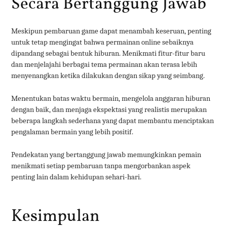
Secara Bertanggung Jawab
Meskipun pembaruan game dapat menambah keseruan, penting
untuk tetap mengingat bahwa permainan online sebaiknya
dipandang sebagai bentuk hiburan. Menikmati fitur-fitur baru
dan menjelajahi berbagai tema permainan akan terasa lebih
menyenangkan ketika dilakukan dengan sikap yang seimbang.
Menentukan batas waktu bermain, mengelola anggaran hiburan
dengan baik, dan menjaga ekspektasi yang realistis merupakan
beberapa langkah sederhana yang dapat membantu menciptakan
pengalaman bermain yang lebih positif.
Pendekatan yang bertanggung jawab memungkinkan pemain
menikmati setiap pembaruan tanpa mengorbankan aspek
penting lain dalam kehidupan sehari-hari.
Kesimpulan