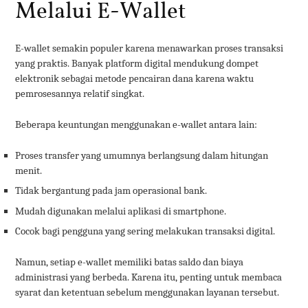
Melalui E-Wallet
E-wallet semakin populer karena menawarkan proses transaksi
yang praktis. Banyak platform digital mendukung dompet
elektronik sebagai metode pencairan dana karena waktu
pemrosesannya relatif singkat.
Beberapa keuntungan menggunakan e-wallet antara lain:
Proses transfer yang umumnya berlangsung dalam hitungan
menit.
Tidak bergantung pada jam operasional bank.
Mudah digunakan melalui aplikasi di smartphone.
Cocok bagi pengguna yang sering melakukan transaksi digital.
Namun, setiap e-wallet memiliki batas saldo dan biaya
administrasi yang berbeda. Karena itu, penting untuk membaca
syarat dan ketentuan sebelum menggunakan layanan tersebut.