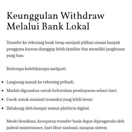
Keunggulan Withdraw
Melalui Bank Lokal
Transfer ke rekening bank tetap menjadi pilihan utama banyak
pengguna karena dianggap lebih familiar dan memiliki jangkauan
yang luas.
Beberapa kelebihannya meliputi:
Langsung masuk ke rekening pribadi.
Mudah digunakan untuk kebutuhan pembayaran sehari-hari.
Cocok untuk nominal transaksi yang lebih besar.
Didukung oleh hampir semua platform digital.
Meski demikian, kecepatan transfer bank dapat dipengaruhi oleh
jadwal maintenance, hari libur nasional, maupun sistem