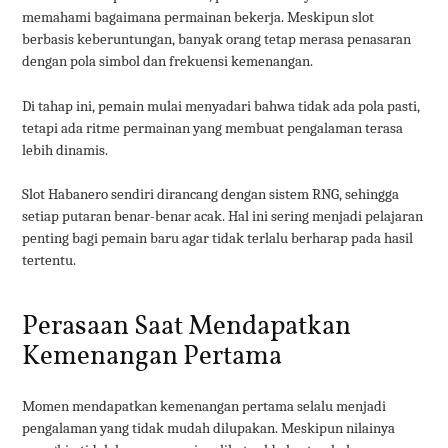
memahami bagaimana permainan bekerja. Meskipun slot
berbasis keberuntungan, banyak orang tetap merasa penasaran
dengan pola simbol dan frekuensi kemenangan.
Di tahap ini, pemain mulai menyadari bahwa tidak ada pola pasti,
tetapi ada ritme permainan yang membuat pengalaman terasa
lebih dinamis.
Slot Habanero sendiri dirancang dengan sistem RNG, sehingga
setiap putaran benar-benar acak. Hal ini sering menjadi pelajaran
penting bagi pemain baru agar tidak terlalu berharap pada hasil
tertentu.
Perasaan Saat Mendapatkan
Kemenangan Pertama
Momen mendapatkan kemenangan pertama selalu menjadi
pengalaman yang tidak mudah dilupakan. Meskipun nilainya