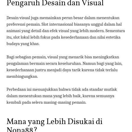
Pengaruh Desain dan Visual
Desain visual juga memainkan peran besar dalam menentukan
preferensi pemain. Slot internasional biasanya unggul dalam hal
animasi yang detail dan efek visual yang lebih modern. Sementara
itu, slot lokal lebih fokus pada kesederhanaan dan nilai estetika
budaya yang khas.
Bagi sebagian pemain, visual yang menarik bisa meningkatkan
pengalaman bermain secara keseluruhan. Namun bagi yang lain,
kesederhanaan justru menjadi daya tarik karena tidak terlalu
membingungkan.
Perbedaan ini menunjukkan bahwa tidak ada standar mutlak
dalam menentukan mana yang lebih baik, karena semuanya
kembali pada selera masing-masing pemain.
Mana yang Lebih Disukai di
Nona88?