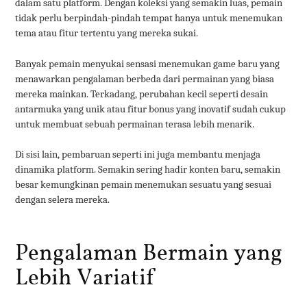
dalam satu platform. Dengan koleksi yang semakin luas, pemain
tidak perlu berpindah-pindah tempat hanya untuk menemukan
tema atau fitur tertentu yang mereka sukai.
Banyak pemain menyukai sensasi menemukan game baru yang
menawarkan pengalaman berbeda dari permainan yang biasa
mereka mainkan. Terkadang, perubahan kecil seperti desain
antarmuka yang unik atau fitur bonus yang inovatif sudah cukup
untuk membuat sebuah permainan terasa lebih menarik.
Di sisi lain, pembaruan seperti ini juga membantu menjaga
dinamika platform. Semakin sering hadir konten baru, semakin
besar kemungkinan pemain menemukan sesuatu yang sesuai
dengan selera mereka.
Pengalaman Bermain yang
Lebih Variatif