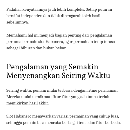
Padahal, kenyataannya jauh lebih kompleks. Setiap putaran
bersifat independen dan tidak dipengaruhi oleh hasil
sebelumnya.
Memahami hal ini menjadi bagian penting dari pengalaman
pertama bermain slot Habanero, agar permainan tetap terasa
sebagai hiburan dan bukan beban.
Pengalaman yang Semakin
Menyenangkan Seiring Waktu
Seiring waktu, pemain mulai terbiasa dengan ritme permainan.
Mereka mulai menikmati fitur-fitur yang ada tanpa terlalu
memikirkan hasil akhir.
Slot Habanero menawarkan variasi permainan yang cukup luas,
sehingga pemain bisa mencoba berbagai tema dan fitur berbeda.