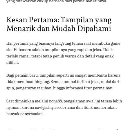
yang ditawarkan cukup berbeda dari permainan lainnya.
Kesan Pertama: Tampilan yang
Menarik dan Mudah Dipahami
Hal pertama yang biasanya langsung terasa saat membuka game
slot Habanero adalah tampilannya yang rapi dan jelas. Tidak
terlalu ramai, tetapi tetap penuh warna dan detail yang enak
dilihat.
Bagi pemain baru, tampilan seperti ini sangat membantu karena
tidak membuat bingung. Semua tombol terlihat jelas, mulai dari
spin, pengaturan taruhan, hingga informasi fitur permainan.
Saat dimainkan melalui
nona88
, pengalaman awal ini terasa lebih
nyaman karena navigasinya sederhana dan tidak memerlukan
banyak penyesuaian.