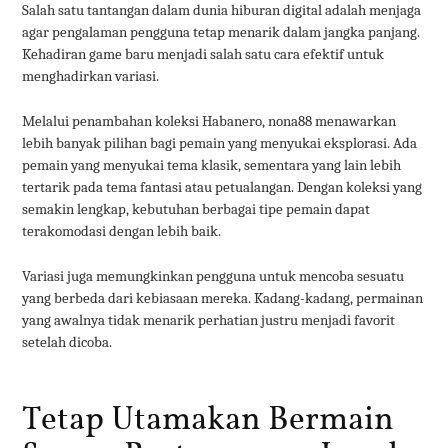
Salah satu tantangan dalam dunia hiburan digital adalah menjaga
agar pengalaman pengguna tetap menarik dalam jangka panjang.
Kehadiran game baru menjadi salah satu cara efektif untuk
menghadirkan variasi.
Melalui penambahan koleksi Habanero, nona88 menawarkan
lebih banyak pilihan bagi pemain yang menyukai eksplorasi. Ada
pemain yang menyukai tema klasik, sementara yang lain lebih
tertarik pada tema fantasi atau petualangan. Dengan koleksi yang
semakin lengkap, kebutuhan berbagai tipe pemain dapat
terakomodasi dengan lebih baik.
Variasi juga memungkinkan pengguna untuk mencoba sesuatu
yang berbeda dari kebiasaan mereka. Kadang-kadang, permainan
yang awalnya tidak menarik perhatian justru menjadi favorit
setelah dicoba.
Tetap Utamakan Bermain