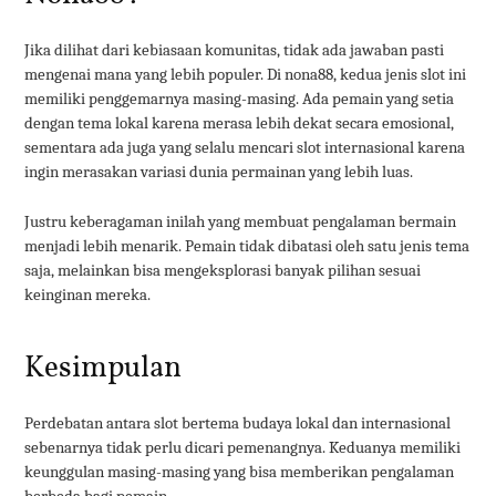
Jika dilihat dari kebiasaan komunitas, tidak ada jawaban pasti
mengenai mana yang lebih populer. Di nona88, kedua jenis slot ini
memiliki penggemarnya masing-masing. Ada pemain yang setia
dengan tema lokal karena merasa lebih dekat secara emosional,
sementara ada juga yang selalu mencari slot internasional karena
ingin merasakan variasi dunia permainan yang lebih luas.
Justru keberagaman inilah yang membuat pengalaman bermain
menjadi lebih menarik. Pemain tidak dibatasi oleh satu jenis tema
saja, melainkan bisa mengeksplorasi banyak pilihan sesuai
keinginan mereka.
Kesimpulan
Perdebatan antara slot bertema budaya lokal dan internasional
sebenarnya tidak perlu dicari pemenangnya. Keduanya memiliki
keunggulan masing-masing yang bisa memberikan pengalaman
berbeda bagi pemain.