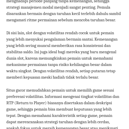
menghadapi periode panjang tanpa kemenangan, sehingga
strategi manajemen modal menjadi sangat penting. Pemula
disarankan bermain dengan taruhan kecil terlebih dahulu sambil
mengamati ritme permainan sebelum mencoba taruhan besar.
Di sisi lain, slot dengan volatilitas rendah cocok untuk pemain
yang lebih menyukai pengalaman bermain santai. Kemenangan
yang lebih sering muncul memberikan rasa konsistensi dan
stabilitas saldo. Ini juga ideal bagi mereka yang baru mengenal
dunia slot, karena memungkinkan pemain untuk memahami
mekanisme permainan tanpa risiko kehilangan besar dalam
waktu singkat. Dengan volatilitas rendah, setiap putaran tetap
memberi kepuasan meski hadiah tidak terlalu besar.
Situs gacor memudahkan pemain untuk memilih game sesuai
preferensi volatilitas. Informasi mengenai tingkat volatilitas dan
RTP (Return to Player) biasanya disertakan dalam deskripsi
game, sehingga pemain bisa membuat keputusan yang lebih
tepat. Dengan memahami karakteristik setiap game, pemain
dapat merencanakan strategi taruhan dengan lebih cerdas,
apakah fokus untuk meraih kemenangan besar atau menikmati