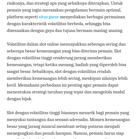
risikonya, dan strategi apa yang sebaiknya diterapkan. Untuk
pemain yang ingin merasakan pengalaman bermain optimal,
platform seperti
situs gacor
menyediakan berbagai permainan
dengan karakteristik volatilitas berbeda, sehingga bisa
disesuaikan dengan gaya dan tujuan bermain masing-masing.
Volatilitas dalam slot online menunjukkan seberapa sering dan
seberapa besar kemenangan yang bisa diterima pemain. Slot
dengan volatilitas tinggi cenderung jarang memberikan
kemenangan, tetapi ketika menang, hadiah yang diperoleh bisa
sangat besar. Sebaliknya, slot dengan volatilitas rendah
memberikan kemenangan lebih sering, meskipun nilainya lebih
kecil. Memahami perbedaan ini penting agar pemain dapat
menentukan strategi taruhan yang tepat dan mengelola modal
dengan bijak.
Slot dengan volatilitas tinggi biasanya menarik bagi pemain yang
menyukai tantangan dan sensasi adrenalin. Momen kemenangan
besar yang jarang muncul membuat setiap putaran menjadi
menegangkan dan penuh harapan. Namun, pemain harus siap