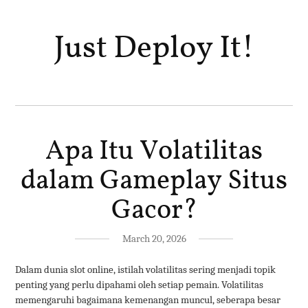
Just Deploy It!
Apa Itu Volatilitas
dalam Gameplay Situs
Gacor?
March 20, 2026
Dalam dunia slot online, istilah volatilitas sering menjadi topik
penting yang perlu dipahami oleh setiap pemain. Volatilitas
memengaruhi bagaimana kemenangan muncul, seberapa besar